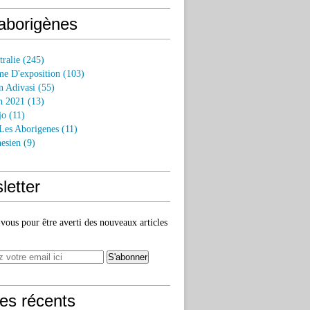
 aborigènes
tralie
(245)
e D'exposition
(103)
n Adivasi
(55)
n 2021
(13)
jo
(11)
 Les Aborigenes
(11)
esien
(9)
letter
ous pour être averti des nouveaux articles
les récents