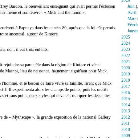
2026
y Bardon, le bienveillant enseignant qui avait permis l'éclosion
Juin
(
r lui-même et son œuvre : « Mick and the moon ».
Avril
Mars
Févri
eurèrent à Papunya dans les années 80, après que la loi eût permis
Janvi
toire ancestral, autour de Kintore.
2025
2024
a, dont il eut trois enfants.
2023
2022
2021
t rejoindre sa parentèle dans la région de Kintore et vécut
2020
 de Marnpi, lieu de naissance, hautement signifiant pour Mick.
2019
2018
e l'homme, et le besoin de faire vivre sa famille, firent que Mick
2017
uctif. Il expérimenta alors les champs de points, puis les motifs
2016
sses et sans point, deux styles qui devaient marquer les décennies
2015
2014
2013
e de « Mythscape », la grande expsoition de la national Gallery
2012
2011
2010
2009