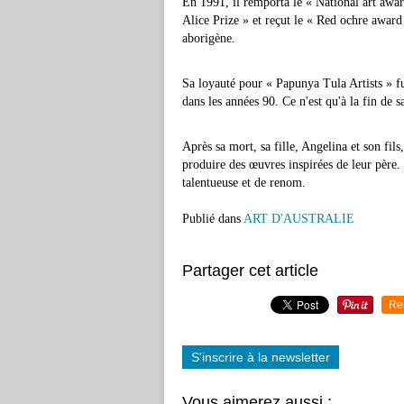
En 1991, il remporta le « National art awa
Alice Prize » et reçut le « Red ochre award 
aborigène.
Sa loyauté pour « Papunya Tula Artists » fut
dans les années 90. Ce n'est qu'à la fin de s
Après sa mort, sa fille, Angelina et son fil
produire des œuvres inspirées de leur père.
talentueuse et de renom.
Publié dans
ART D'AUSTRALIE
Partager cet article
Re
S'inscrire à la newsletter
Vous aimerez aussi :