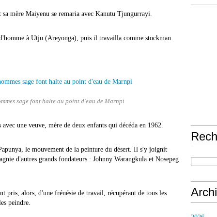
t sa mère Maiyenu se remaria avec Kanutu Tjungurrayi.
e d'homme à Utju (Areyonga), puis il travailla comme stockman
ommes sage font halte au point d'eau de Marnpi
is avec une veuve, mère de deux enfants qui décéda en 1962.
Rech
à Papunya, le mouvement de la peinture du désert. Il s'y joignit
agnie d'autres grands fondateurs : Johnny Warangkula et Nosepeg
Arch
 pris, alors, d'une frénésie de travail, récupérant de tous les
es peindre.