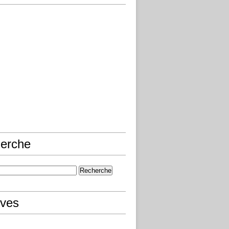
erche
ives