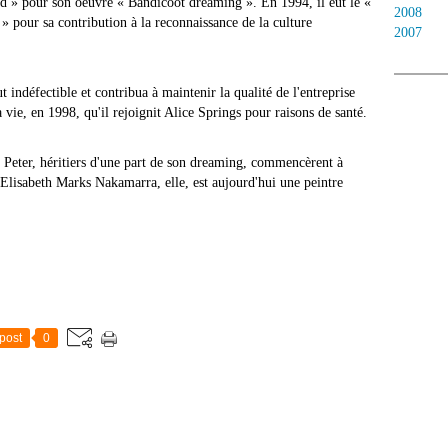
rd » pour son oeuvre « Bandicoot dreaming ». En 1994, il eut le «
2008
» pour sa contribution à la reconnaissance de la culture
2007
 indéfectible et contribua à maintenir la qualité de l'entreprise
a vie, en 1998, qu'il rejoignit Alice Springs pour raisons de santé.
s, Peter, héritiers d'une part de son dreaming, commencèrent à
 Elisabeth Marks Nakamarra, elle, est aujourd'hui une peintre
post
0