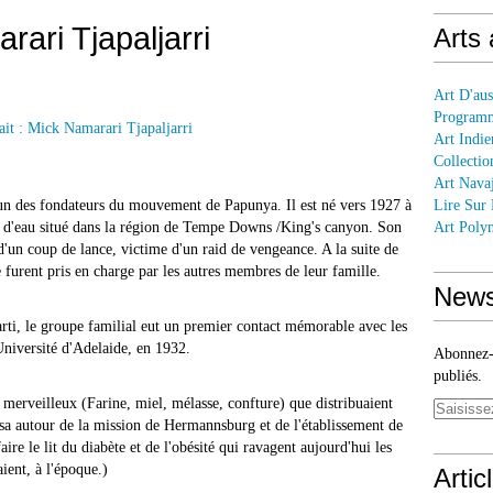
rari Tjapaljarri
Arts
Art D'aus
Programm
Art Indie
Collectio
Art Nava
un des fondateurs du mouvement de Papunya. Il est né vers 1927 à
Lire Sur
u d'eau situé dans la région de Tempe Downs /King's canyon. Son
Art Polyn
'un coup de lance, victime d'un raid de vengeance. A la suite de
furent pris en charge par les autres membres de leur famille.
News
arti, le groupe familial eut un premier contact mémorable avec les
Université d'Adelaide, en 1932.
Abonnez-v
publiés.
t merveilleux (Farine, miel, mélasse, confture) que distribuaient
sa autour de la mission de Hermannsburg et de l'établissement de
ire le lit du diabète et de l'obésité qui ravagent aujourd'hui les
ient, à l'époque.)
Artic