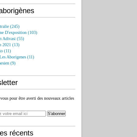
 aborigènes
tralie
(245)
e D'exposition
(103)
n Adivasi
(55)
n 2021
(13)
jo
(11)
 Les Aborigenes
(11)
esien
(9)
letter
ous pour être averti des nouveaux articles
les récents