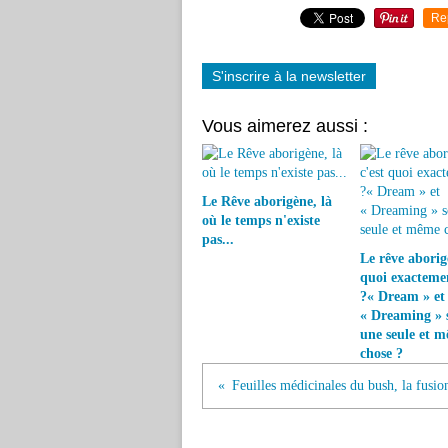
Re
S'inscrire à la newsletter
Vous aimerez aussi :
Le Rêve aborigène, là
où le temps n'existe
pas...
Le rêve aborigè
quoi exacteme
?« Dream » et
« Dreaming » s
une seule et 
chose ?
Feuilles médicinales du bush, la fusio