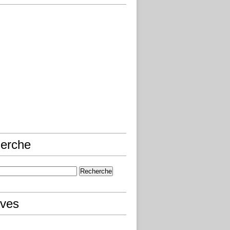
erche
ives