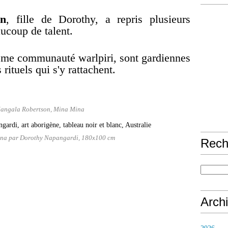
on
, fille de Dorothy, a repris plusieurs
ucoup de talent.
me communauté warlpiri, sont gardiennes
 rituels qui s'y rattachent.
Nangala Robertson, Mina Mina
na par Dorothy Napangardi, 180x100 cm
Rech
Arch