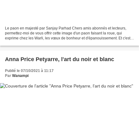
Le paon en majesté par Sanjay Parhad Chers amis abonnés et lecteurs,
permettez-moi de vous offrir cette image d'un paon faisant la roue, qui
exprime chez les Warli, les vœux de bonheur et d'épanouissement. Et c'est
tout ce que je souhaite à chacun de...
Anna Price Petyarre, l'art du noir et blanc
Publié le 07/10/2021 à 11:17
Par
Wanampi