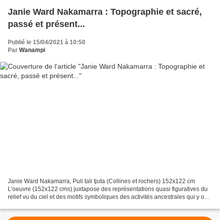
Janie Ward Nakamarra : Topographie et sacré,
passé et présent...
Publié le 15/04/2021 à 10:50
Par
Wanampi
Janie Ward Nakamarra, Puli tali tjuta (Collines et rochers) 152x122 cm
L'oeuvre (152x122 cms) juxtapose des représentations quasi figuratives du
relief vu du ciel et des motifs symboliques des activités ancestrales qui y ont
eu lieu. On peut voir les...