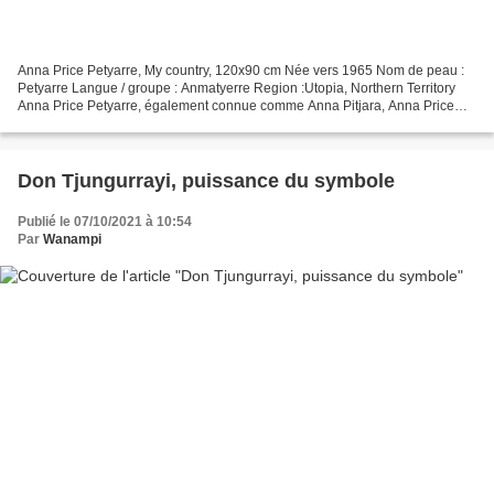
Anna Price Petyarre, My country, 120x90 cm Née vers 1965 Nom de peau :
Petyarre Langue / groupe : Anmatyerre Region :Utopia, Northern Territory
Anna Price Petyarre, également connue comme Anna Pitjara, Anna Price
Pitjara, ou Anna Price Petyarre, est la...
Don Tjungurrayi, puissance du symbole
Publié le 07/10/2021 à 10:54
Par
Wanampi