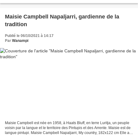
d'un fresque ornant un plafond du musée Branly...
Maisie Campbell Napaljarri, gardienne de la
tradition
Publié le 06/10/2021 à 14:17
Par
Wanampi
Maisie Campbell est née en 1958, à Haats Bluff, en terre Luritja, un peuple
voisin par la langue et le territoire des Pintupis et des Arrente. Maisie est de
langue pintupi. Maisie Campbell Napaljarri, My country, 182x122 cm Elle a
grandi à Papunya, la...