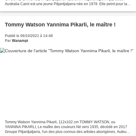
Australia Carol est une jeune Pitjantjatjarra née en 1978. Elle peint pour la
coopérative « Kaltjiti Art Center » située...
Tommy Watson Yannima Pikarli, le maître !
Publié le 06/10/2021 à 14:48
Par
Wanampi
Tommy Watson Yannima Pikarli, 112x102 cm TOMMY WATSON, ou
YANNINA PIKARLI, Le maître des couleurs Né vers 1935, décédé en 2017
Groupe Pitjantjatjarra, l'un des plus connus des artistes aborigènes. Auteur