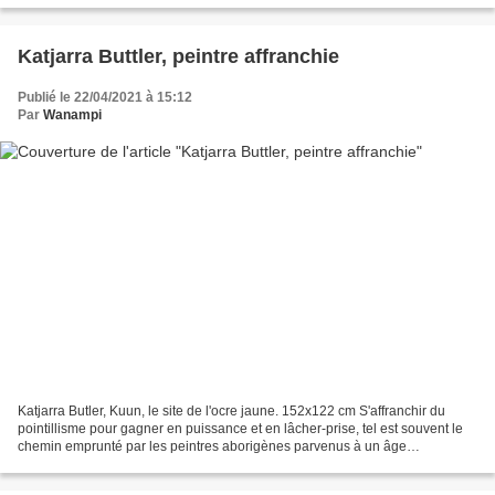
Katjarra Buttler, peintre affranchie
Publié le 22/04/2021 à 15:12
Par
Wanampi
Katjarra Butler, Kuun, le site de l'ocre jaune. 152x122 cm S'affranchir du
pointillisme pour gagner en puissance et en lâcher-prise, tel est souvent le
chemin emprunté par les peintres aborigènes parvenus à un âge
respectable. Rappelons que seul le motif...