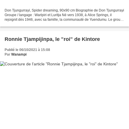
Don Tjungurrayi, Spider dreaming, 90x90 cm Biographie de Don Tjungurrayi
Groupe / langage : Warlpiri et Luritja Né vers 1938, à Alice Springs, il
rejoignit dès 1946, avec sa famille, la communauté de Yuendumu. Le groupe
continua toutefois à mener une...
Ronnie Tjampijinpa, le "roi" de Kintore
Publié le 06/10/2021 à 15:08
Par
Wanampi