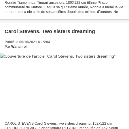
Ronnie Tjampijinpa, Tingari ancestors, 180X122 cm Ethnie Pintupi,
communauté de Kintore Jusqu’à sa quinzième année, Ronnie a mené la vie
nomade qui a été celle de ses ancêtres depuis des milliers d’années. Né
vers 1943, il ne rencontre les hommes blancs...
Carol Stevens, Two sisters dreaming
Publié le 06/10/2021 à 15:04
Par
Wanampi
CAROL STEVENS Carol Stevens, two sisters dreaming, 152x122 cm
GROUPE/ LANGAGE : Pitjantjatjarra RÉGION: Fregon, région Apy, South