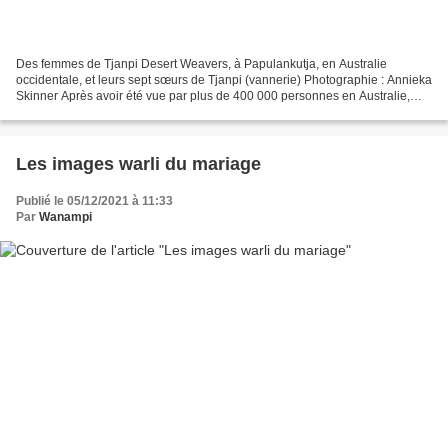
Des femmes de Tjanpi Desert Weavers, à Papulankutja, en Australie
occidentale, et leurs sept sœurs de Tjanpi (vannerie) Photographie : Annieka
Skinner Après avoir été vue par plus de 400 000 personnes en Australie,
remporté des prix et attiré des critiques...
Les images warli du mariage
Publié le 05/12/2021 à 11:33
Par
Wanampi