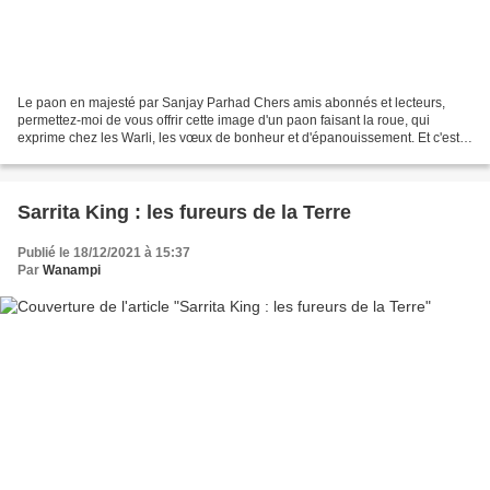
Le paon en majesté par Sanjay Parhad Chers amis abonnés et lecteurs,
permettez-moi de vous offrir cette image d'un paon faisant la roue, qui
exprime chez les Warli, les vœux de bonheur et d'épanouissement. Et c'est
tout ce que je souhaite à chacun de...
Sarrita King : les fureurs de la Terre
Publié le 18/12/2021 à 15:37
Par
Wanampi