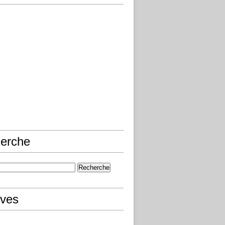
erche
ives