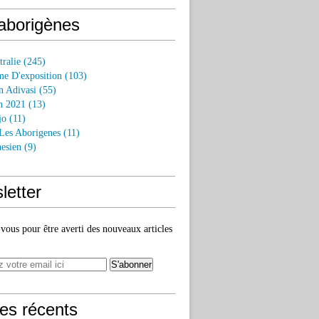
 aborigènes
tralie
(245)
e D'exposition
(103)
n Adivasi
(55)
n 2021
(13)
jo
(11)
 Les Aborigenes
(11)
esien
(9)
letter
ous pour être averti des nouveaux articles
les récents