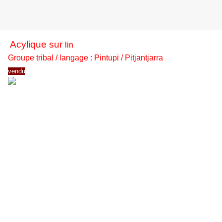
Acylique sur
lin
Groupe tribal / langage : Pintupi / Pitjantjarra
vendu
120x95
Nyurrapaya Bennett Nampinjimpa pourrait bien marcher
sur les traces d'Emily Kame, la plus connue des peintres
aborigènes, tant sa peinture atteint un niveau de
spontanéité, de lâcher-prise, de contact direct avec le
"Dreaming", le Temps du Rêve.