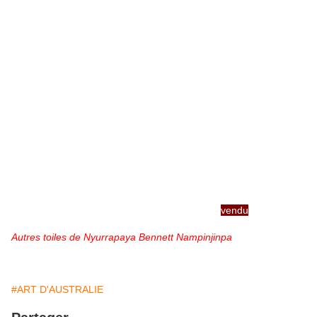
-
vendu
"Punkilpirri" de Nyurrapaya Bennett Nampinjimpa
Autres toiles de Nyurrapaya Bennett Nampinjinpa
#ART D'AUSTRALIE