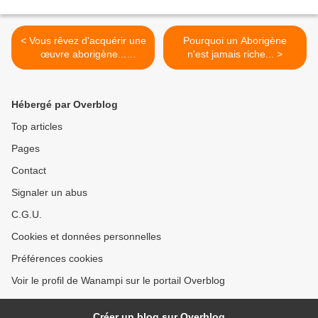
< Vous rêvez d'acquérir une
Pourquoi un Aborigène
œuvre aborigène...
n'est jamais riche... >
Rendez-vous à TULLE,
Juqu'au 29 Août 2015
Hébergé par Overblog
Top articles
Pages
Contact
Signaler un abus
C.G.U.
Cookies et données personnelles
Préférences cookies
Voir le profil de Wanampi sur le portail Overblog
Créer un blog sur Overblog