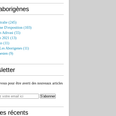
 aborigènes
tralie
(245)
e D'exposition
(103)
n Adivasi
(55)
n 2021
(13)
jo
(11)
 Les Aborigenes
(11)
esien
(9)
letter
ous pour être averti des nouveaux articles
les récents