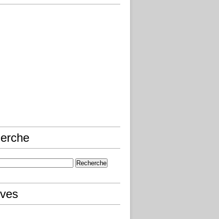
erche
ives