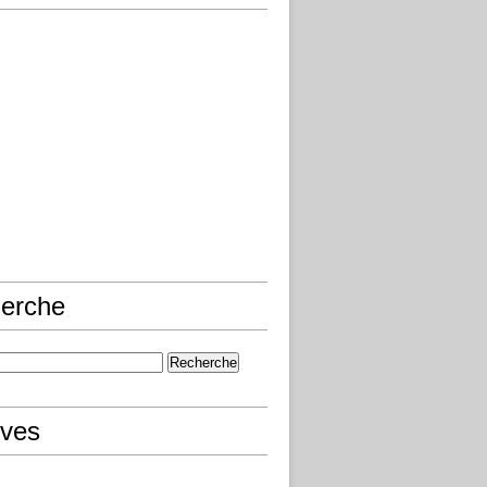
erche
ives