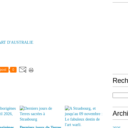
ART D'AUSTRALIE
post
0
Rech
Arch
origènes
Derniers jours de Terres