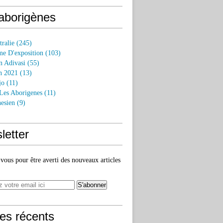
 aborigènes
tralie
(245)
e D'exposition
(103)
n Adivasi
(55)
n 2021
(13)
jo
(11)
 Les Aborigenes
(11)
esien
(9)
letter
ous pour être averti des nouveaux articles
les récents