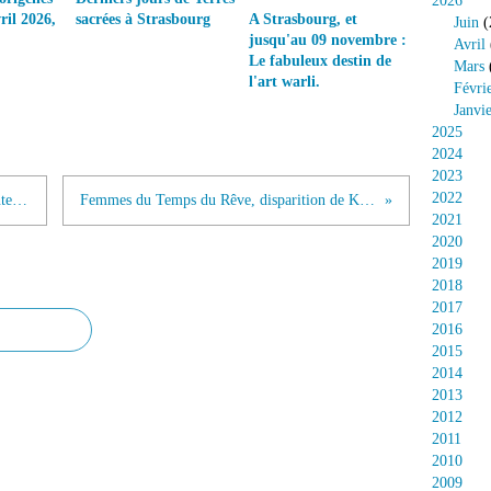
2026
ril 2026,
sacrées à Strasbourg
A Strasbourg, et
Juin
(
jusqu'au 09 novembre :
Avril
Le fabuleux destin de
Mars
l'art warli.
Févri
Janvi
2025
2024
2023
2022
Science et mythes aborigènes, étonnantes convergences
Femmes du Temps du Rêve, disparition de Kathleen Petyarre
2021
2020
2019
2018
2017
2016
2015
2014
2013
2012
2011
2010
2009