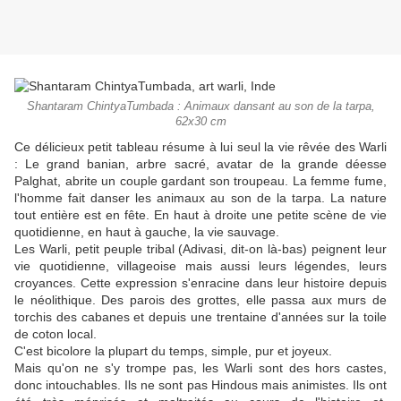
Shantaram ChintyaTumbada : Animaux dansant au son de la tarpa,
62x30 cm
Ce délicieux petit tableau résume à lui seul la vie rêvée des Warli
: Le grand banian, arbre sacré, avatar de la grande déesse
Palghat, abrite un couple gardant son troupeau. La femme fume,
l'homme fait danser les animaux au son de la tarpa. La nature
tout entière est en fête. En haut à droite une petite scène de vie
quotidienne, en haut à gauche, la vie sauvage.
Les Warli, petit peuple tribal (Adivasi, dit-on là-bas) peignent leur
vie quotidienne, villageoise mais aussi leurs légendes, leurs
croyances. Cette expression s'enracine dans leur histoire depuis
le néolithique. Des parois des grottes, elle passa aux murs de
torchis des cabanes et depuis une trentaine d'années sur la toile
de coton local.
C'est bicolore la plupart du temps, simple, pur et joyeux.
Mais qu'on ne s'y trompe pas, les Warli sont des hors castes,
donc intouchables. Ils ne sont pas Hindous mais animistes. Ils ont