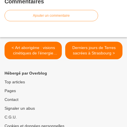
Commentaires
Ajouter un commentaire
< Art aborigène : visions
Derniers jours de Terres
cinétiques de l’énergie
sacrées à Strasbourg >
primale
Hébergé par Overblog
Top articles
Pages
Contact
Signaler un abus
C.G.U.
Cookies et données personnelles