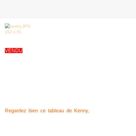
152 x 91
VENDU
Regardez bien ce tableau de Kenny,
vous y verrez les
collines sableuses parallèles taillées par les vents,
typiques du pays de Kiwirkura, vous y verrez une enfilade
de points d'eau créée par le passage, dans les temps