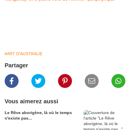
né en 1950 et sa famille a rejoint Papunya en 1963,
amenée par l'une des patrouilles de la "Welfare company"
(le service social chargé de regrouper les Aborigènes).
Il vécut ensuite à Balgo à la limite nord ouest du Grand
Désert de Sable où il retrouva des membres de son clan
(Pintupis) qui s'y étaient établis.
#ART D'AUSTRALIE
Partager
Vous aimerez aussi
Le Rêve aborigène, là où le temps
n'existe pas...