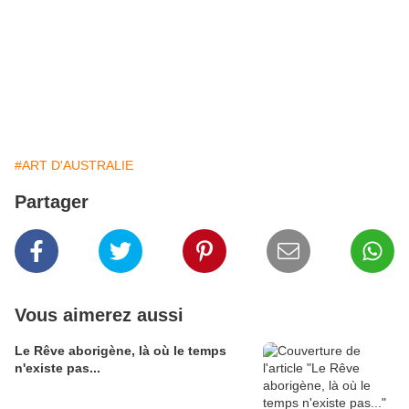
du Rêve») qui est communiquée aux jeunes femmes
dans le temps de l'initiation.
Très colorée, chaude et riche de nombreux symboles
de l'iconographie traditionnelle, cette toile exprime
toute la générosité et la fécondité de ce "désert",
véritable jardin d'Eden pour les peuples aborgènes.
#ART D'AUSTRALIE
Partager
Vous aimerez aussi
Le Rêve aborigène, là où le temps
n'existe pas...