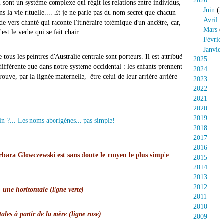
2026
 sont un système complexe qui régit les relations entre individus,
Juin
(
ns la vie rituelle.... Et je ne parle pas du nom secret que chacun
Avril
de vers chanté qui raconte l'itinéraire totémique d'un ancêtre, car,
Mars
st le verbe qui se fait chair.
Févri
Janvi
us les peintres d'Australie centrale sont porteurs. Il est attribué
2025
différente que dans notre système occidental : les enfants prennent
2024
rouve, par la lignée maternelle, être celui de leur arrière arrière
2023
2022
2021
2020
2019
2018
2017
2016
bara Glowczewski est sans doute le moyen le plus simple
2015
2014
2013
2012
+ une horizontale (ligne verte)
2011
2010
ales à partir de la mère (ligne rose)
2009