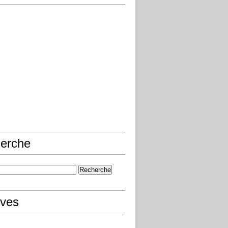
erche
ives