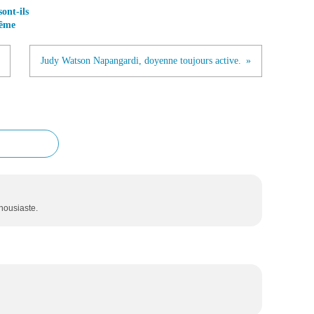
ont-ils
même
Judy Watson Napangardi, doyenne toujours active.
housiaste.