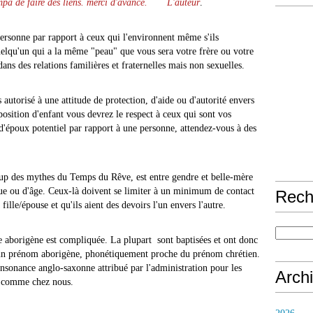
ympa de faire des liens. merci d'avance
. L'auteur
.
personne par rapport à ceux qui l'environnent même s'ils
uelqu'un qui a la même "peau" que vous sera votre frère ou votre
dans des relations familières et fraternelles mais non sexuelles.
 autorisé à une attitude de protection, d'aide ou d'autorité envers
position d'enfant vous devrez le respect à ceux qui sont vos
 d'époux potentiel par rapport à une personne, attendez-vous à des
up des mythes du Temps du Rêve, est entre gendre et belle-mère
que ou d'âge. Ceux-là doivent se limiter à un minimum de contact
Rech
 fille/épouse et qu'ils aient des devoirs l'un envers l'autre.
aborigène est compliquée. La plupart sont baptisées et ont donc
t un prénom aborigène, phonétiquement proche du prénom chrétien.
nsonance anglo-saxonne attribué par l'administration pour les
Arch
nne comme chez nous.