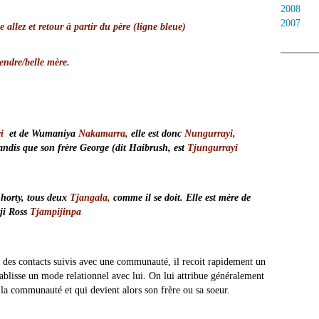
2008
2007
 allez et retour à partir du père (ligne bleue)
endre/belle mère.
ri
et de Wumaniya
Nakamarra,
elle est donc
Nungurrayi,
andis que son frère George (dit Haibrush, est
Tjungurrayi
horty, tous deux
Tjangala,
comme il se doit. Elle est mère de
ji Ross
Tjampijinpa
des contacts suivis avec une communauté, il recoit rapidement un
ablisse un mode relationnel avec lui. On lui attribue généralement
 la communauté et qui devient alors son frère ou sa soeur.