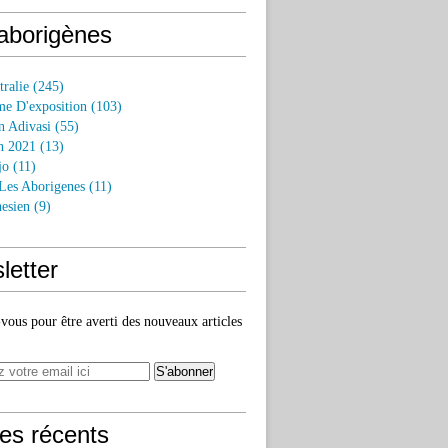
 aborigènes
tralie
(245)
e D'exposition
(103)
n Adivasi
(55)
n 2021
(13)
jo
(11)
 Les Aborigenes
(11)
esien
(9)
letter
ous pour être averti des nouveaux articles
les récents