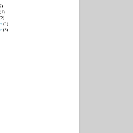
2)
(1)
(2)
er
(1)
er
(3)