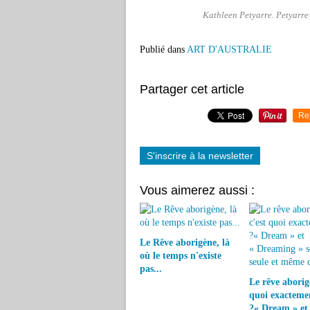
Kathleen Petyarre. Petyarre
Publié dans
ART D'AUSTRALIE
Partager cet article
Re
S'inscrire à la newsletter
Vous aimerez aussi :
Le Rêve aborigène, là
où le temps n'existe
pas...
Le rêve aborigè
quoi exacteme
?« Dream » et