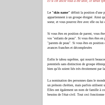
Et si cet aticle vous a été utile, ce serait s
L
e "skin name"
définit la position d'une 
appartiennent à un groupe éloigné. Ainsi q
soeur, et vous pourrez être avec elle ou lui 
Si vous êtes en position de parent, vous êtes
vos "enfants de peau". Si vous êtes êtes en 
"parents de peau". Si vous êtes en position
avances franches et décomplexées
Enfin le tabou suprême, qui nourrit beauco
potentiels sans distinction de groupe éthni
bien qu'ils soient liés très étroitement par la
La nomination des personnes dans le monde 
un prénom chrétien, mais parfois utilisen
Elles ont également un nom de famille à co
besoins de l'état-civil. Tout ceci fonctio