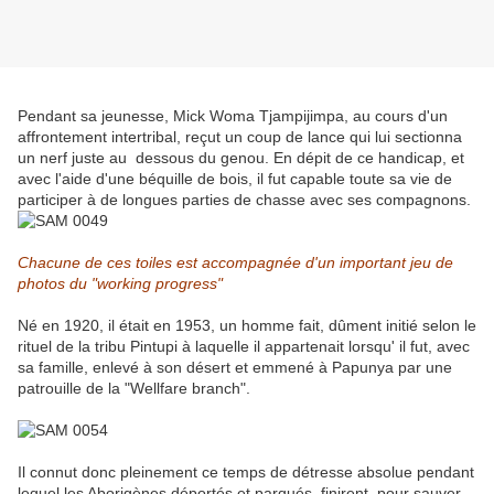
Pendant sa jeunesse, Mick Woma Tjampijimpa, au cours d'un
affrontement intertribal, reçut un coup de lance qui lui sectionna
un nerf juste au dessous du genou. En dépit de ce handicap, et
avec l'aide d'une béquille de bois, il fut capable toute sa vie de
participer à de longues parties de chasse avec ses compagnons.
Chacune de ces toiles est accompagnée d'un important jeu de
photos du "working progress"
Né en 1920, il était en 1953, un homme fait, dûment initié selon le
rituel de la tribu Pintupi à laquelle il appartenait lorsqu' il fut, avec
sa famille, enlevé à son désert et emmené à Papunya par une
patrouille de la "Wellfare branch".
Il connut donc pleinement ce temps de détresse absolue pendant
lequel les Aborigènes déportés et parqués, finirent, pour sauver