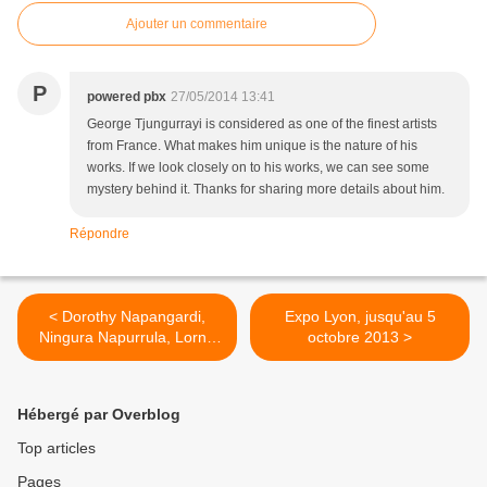
Ajouter un commentaire
P
powered pbx
27/05/2014 13:41
George Tjungurrayi is considered as one of the finest artists
from France. What makes him unique is the nature of his
works. If we look closely on to his works, we can see some
mystery behind it. Thanks for sharing more details about him.
Répondre
< Dorothy Napangardi,
Expo Lyon, jusqu'au 5
Ningura Napurrula, Lorna
octobre 2013 >
Ward, Naata, Nungurrayi :
Grandes dames, grandes
vibrations, à Lyon.
Hébergé par Overblog
Top articles
Pages