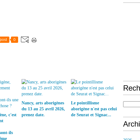
post
0
Rech
Nancy, arts aborigènes
Le pointillisme
du 13 au 25 avril 2026,
aborigène n'est pas celui
ne, c'est
prenez date.
de Seurat et Signac...
nt
Arch
ont-ils
même