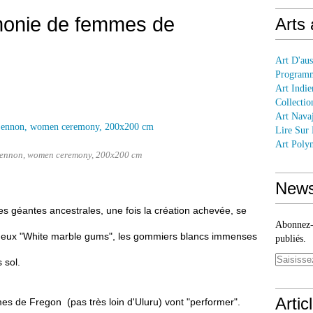
onie de femmes de
Arts
Art D'aus
Programm
Art Indie
Collectio
Art Nava
Lire Sur
Art Polyn
ennon, women ceremony, 200x200 cm
News
s géantes ancestrales, une fois la création achevée, se
Abonnez-v
ueux "White marble gums", les gommiers blancs immenses
publiés.
 sol.
Artic
es de Fregon (pas très loin d'Uluru) vont "performer".