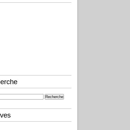
erche
ives