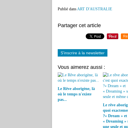
Publié dans
ART D'AUSTRALIE
Partager cet article
Re
S'inscrire à la newsletter
Vous aimerez aussi :
Le Rêve aborigène, là
où le temps n'existe
pas...
Le rêve aborigè
quoi exacteme
?« Dream » et
« Dreaming » s
une seule et 