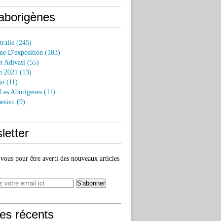
 aborigènes
tralie
(245)
e D'exposition
(103)
n Adivasi
(55)
n 2021
(13)
jo
(11)
 Les Aborigenes
(11)
esien
(9)
letter
ous pour être averti des nouveaux articles
les récents