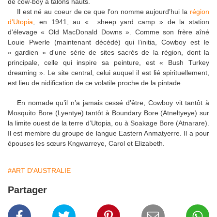
de cow-boy à talons hauts.
Il est né au coeur de ce que l’on nomme aujourd’hui la
région
d’Utopia
, en 1941, au « sheep yard camp » de la station
d’élevage « Old MacDonald Downs ». Comme son frère aîné
Louie Pwerle (maintenant décédé) qui l’initia, Cowboy est le
« gardien » d'une série de sites sacrés de la région, dont la
principale, celle qui inspire sa peinture, est « Bush Turkey
dreaming ». Le site central, celui auquel il est lié spirituellement,
est lieu de nidification de ce volatile proche de la pintade.
En nomade qu’il n’a jamais cessé d’être, Cowboy vit tantôt à
Mosquito Bore (Lyentye) tantôt à Boundary Bore (Atneltyeye) sur
la limite ouest de la terre d’Utopia, ou à Soakage Bore (Atnarare).
Il est membre du groupe de langue Eastern Anmatyerre. Il a pour
épouses les sœurs Kngwarreye, Carol et Elizabeth.
#ART D'AUSTRALIE
Partager