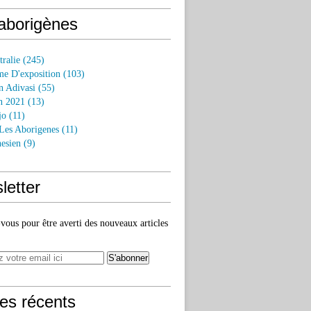
 aborigènes
tralie
(245)
e D'exposition
(103)
n Adivasi
(55)
n 2021
(13)
jo
(11)
 Les Aborigenes
(11)
esien
(9)
letter
ous pour être averti des nouveaux articles
les récents