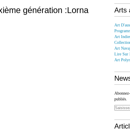
xième génération :Lorna
Arts
Art D'aus
Programm
Art Indie
Collectio
Art Nava
Lire Sur
Art Polyn
News
Abonnez-v
publiés.
Artic