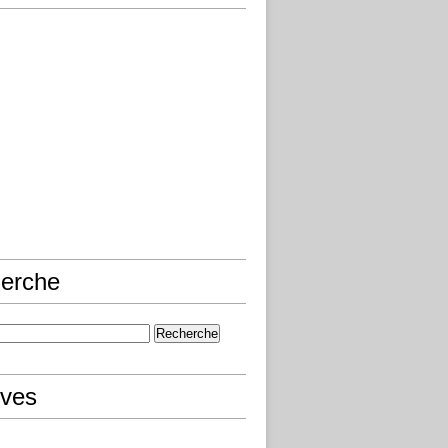
erche
ives