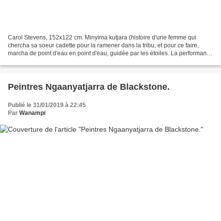
Carol Stevens, 152x122 cm. Minyima kutjara (histoire d'une femme qui
chercha sa soeur cadette pour la ramener dans la tribu, et pour ce faire,
marcha de point d'eau en point d'eau, guidée par les étoiles. La performance
aborigène est une séquence théâtralisée...
Peintres Ngaanyatjarra de Blackstone.
Publié le 31/01/2019 à 22:45
Par
Wanampi