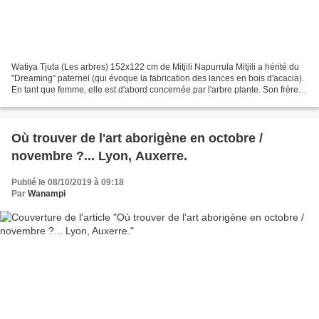
Watiya Tjuta (Les arbres) 152x122 cm de Mitjili Napurrula Mitjili a hérité du
"Dreaming" paternel (qui évoque la fabrication des lances en bois d'acacia).
En tant que femme, elle est d'abord concernée par l'arbre plante. Son frère,
le célébre Turkey Tolson...
Où trouver de l'art aborigène en octobre /
novembre ?... Lyon, Auxerre.
Publié le 08/10/2019 à 09:18
Par
Wanampi