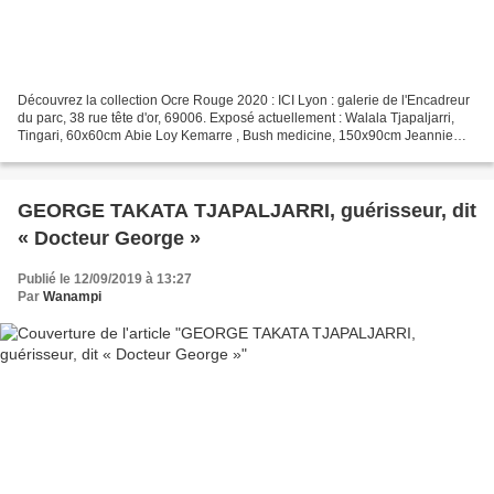
Découvrez la collection Ocre Rouge 2020 : ICI Lyon : galerie de l'Encadreur
du parc, 38 rue tête d'or, 69006. Exposé actuellement : Walala Tjapaljarri,
Tingari, 60x60cm Abie Loy Kemarre , Bush medicine, 150x90cm Jeannie
Mills Pwerle, Yam dreaming, 96x90cm...
GEORGE TAKATA TJAPALJARRI, guérisseur, dit
« Docteur George »
Publié le 12/09/2019 à 13:27
Par
Wanampi