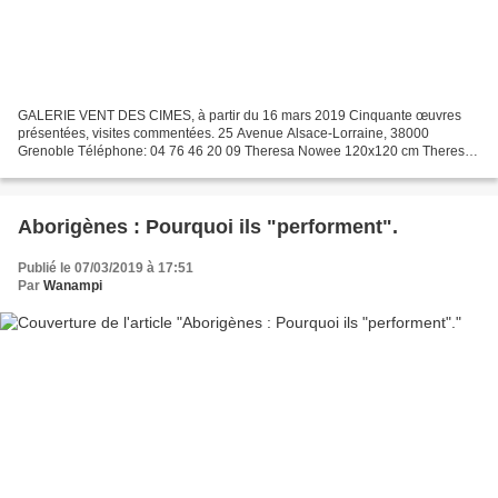
GALERIE VENT DES CIMES, à partir du 16 mars 2019 Cinquante œuvres
présentées, visites commentées. 25 Avenue Alsace-Lorraine, 38000
Grenoble Téléphone: 04 76 46 20 09 Theresa Nowee 120x120 cm Theresa
Nowee Napaljarri Langue / group : Kukatja/ Pintupi 1977...
Aborigènes : Pourquoi ils "performent".
Publié le 07/03/2019 à 17:51
Par
Wanampi