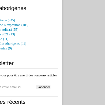
 aborigènes
tralie
(245)
e D'exposition
(103)
n Adivasi
(55)
n 2021
(13)
jo
(11)
 Les Aborigenes
(11)
esien
(9)
letter
ous pour être averti des nouveaux articles
les récents