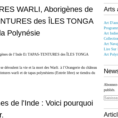
TRES WARLI, Aborigènes de
Arts
TENTURES des ÎLES TONGA
Art D'aus
Programm
la Polynésie
Art Indie
Collectio
Art Nava
Lire Sur
Art Polyn
e déroulent la vie et la mort des Warli. à l’Orangerie du château
News
tures warli et de tapas polynésiens (Entrée libre) se tiendra du
Abonnez-v
publiés.
es de l'Inde : Voici pourquoi
r.
Artic