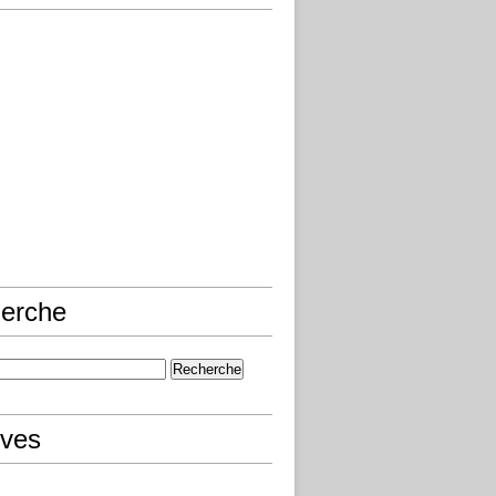
erche
ives