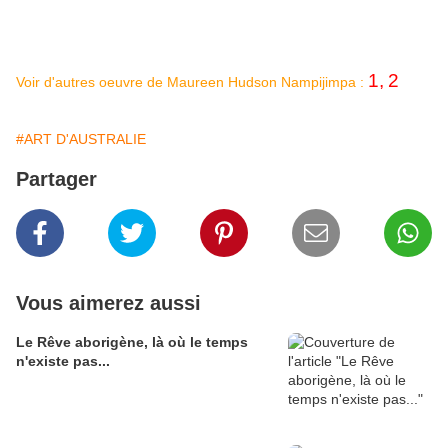
2005 "Works by Maureen Nampijinpa Hudson" Japingka Gallery
Fremantle
2005 Across Skin-Women
Artists of the Western Desert
1
,
2
Voir d'autres oeuvre de Maureen Hudson Nampijimpa :
#ART D'AUSTRALIE
Partager
Vous aimerez aussi
Le Rêve aborigène, là où le temps
n'existe pas...