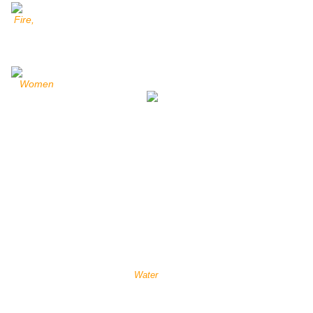
Fire,
Women
Maureen Hudson Nampijinpa est née en 1959 dans le
bush en territoire warlpiri, à la station d'élevage de
Mount Allan. Aujourd'hui cette station est applelée de
son nom aborigène :
Yuelamu
. Maureen a fréquenté
l'école à
Yuendumu
puis a travaillé comme
professeur assistant .
Water