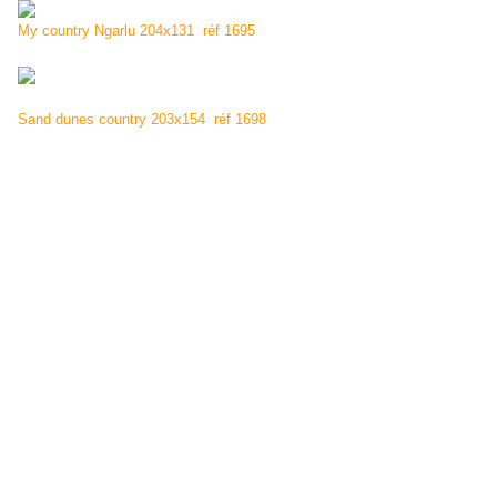
My country Ngarlu 204x131 réf 1695
Sand dunes country 203x154 réf 1698
Collection:
Artbank
Expositions :
1990 Art Dock Show Vanuatu 1991,1994 Tribal Art Gallery
Melbourne
1992 Araluen Arts Centre Alice Springs
1993 The Museum of Modern Art Brisbane
1995 Uluru Gallery Yulara (Ayers Rock)
1997 Tandanya Adelaide
1997 Jeffrey Moose Gallery Seattle USA
1997 "Gallery 47" London
1998 Boulder Colorado USA
1998,1998,2000,2001,2002 (artist -in residence) Mulgara Gallery
Yulara
2000 Aboriginal Art Galleries of Australia Melbourne
2005 " Maureen Nampijinpa" Tineriba Gallery Hahndorf South
Australia